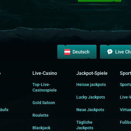
Deutsch
Live Ch
o
Live-Casino
Jackpot-Spiele
Spor
Top-Live-
Heisse jackpots
Sport
Casinospiele
Lucky Jackpots
Live-
Gold Saloon
äufe
Neue Jackpots
Virtue
Roulette
Tägliche
Fußba
Blackjack
Jackpots