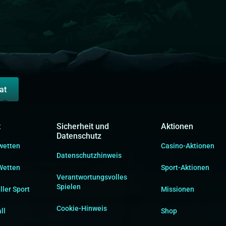
at
t
Sicherheit und
Aktionen
Datenschutz
wetten
Casino-Aktionen
Datenschutzhinweis
Wetten
Sport-Aktionen
Verantwortungsvolles
Spielen
ller Sport
Missionen
Cookie-Hinweis
ll
Shop