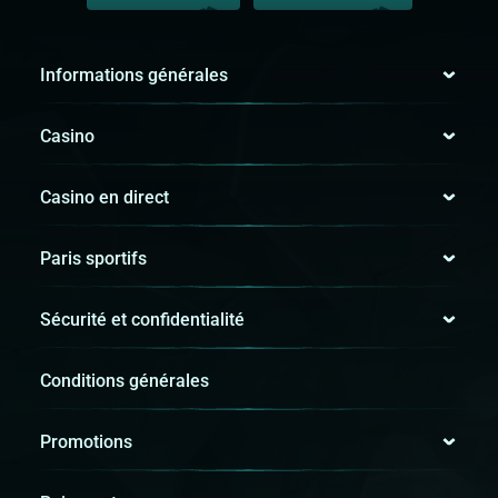
Informations générales
Casino
Casino en direct
Paris sportifs
Sécurité et confidentialité
Conditions générales
Promotions