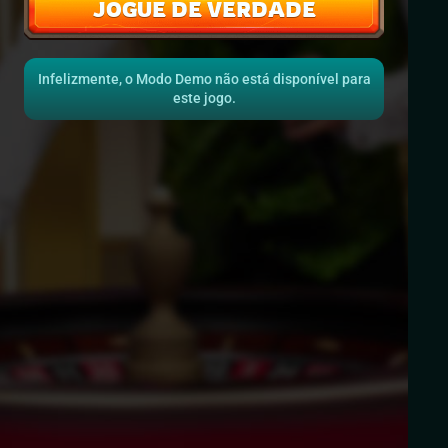
JOGUE DE VERDADE
Infelizmente, o Modo Demo não está disponível para
este jogo.