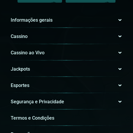
Informações gerais
Cassino
Cassino ao Vivo
Jackpots
Esportes
Segurança e Privacidade
Termos e Condições