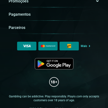
Promoções
Pagamentos
Parceiros
Mais
Gambling can be addictive. Play responsibly. Playio.com only accepts
customers over 18 years of age.