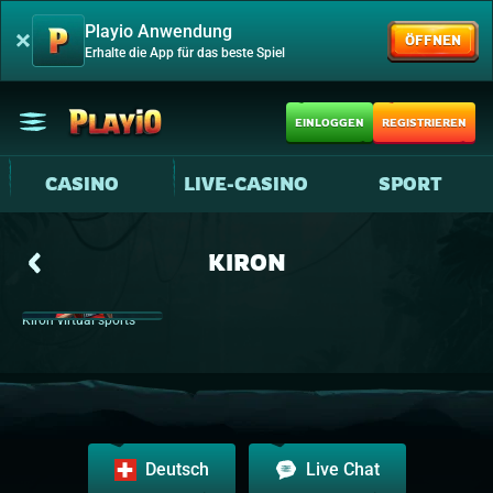
Playio Anwendung
ÖFFNEN
Erhalte die App für das beste Spiel
EINLOGGEN
REGISTRIEREN
CASINO
LIVE-CASINO
SPORT
KIRON
Kiron virtual sports
Deutsch
Live Chat