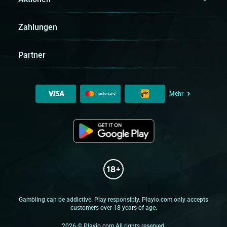
Zahlungen
Partner
Mehr
Gambling can be addictive. Play responsibly. Playio.com only accepts
customers over 18 years of age.
2026 © Playio.com All rights reserved.