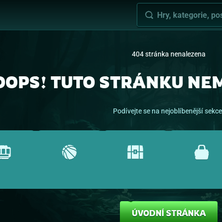
Hry, kategorie, po
404 stránka nenalezena
OOPS! TUTO STRÁNKU NE
Podívejte se na nejoblíbenější sekce
SINO
SPORT
PROMOAKCE
OBCHOD
ÚVODNÍ STRÁNKA