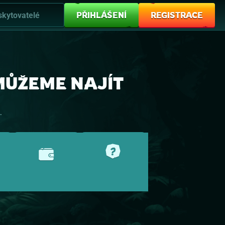
PŘIHLÁŠENÍ
REGISTRACE
skytovatelé
MŮŽEME NAJÍT
.
CENTRUM
POKLADNA
NÁPOVĚDY