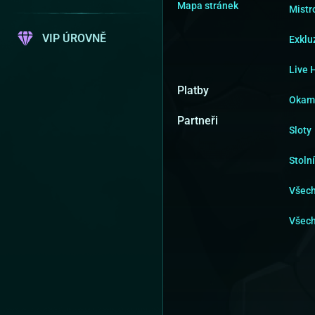
Mapa stránek
Mistr
VIP ÚROVNĚ
Exklu
Live 
Platby
Okamž
Partneři
Sloty
Stolní
Všech
Všech