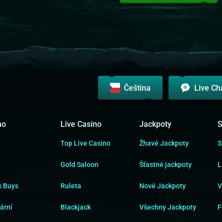
Čeština
Live Ch
no
Live Casino
Jackpoty
S
Top Live Casino
Žhavé Jackpoty
S
Gold Saloon
Šťastné jackpoty
L
 Buys
Ruleta
Nové Jackpoty
V
ární
Blackjack
Všechny Jackpoty
F