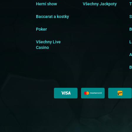
Herní show
Všechny Jackpoty
T
Baccarat a kostky
S
Poker
B
Všechny Live
L
Casino
A
B