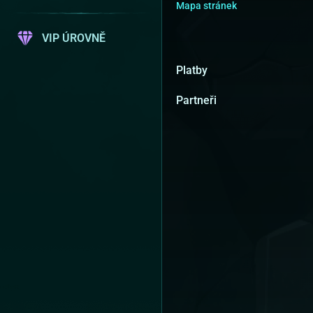
Mapa stránek
VIP ÚROVNĚ
Platby
Partneři