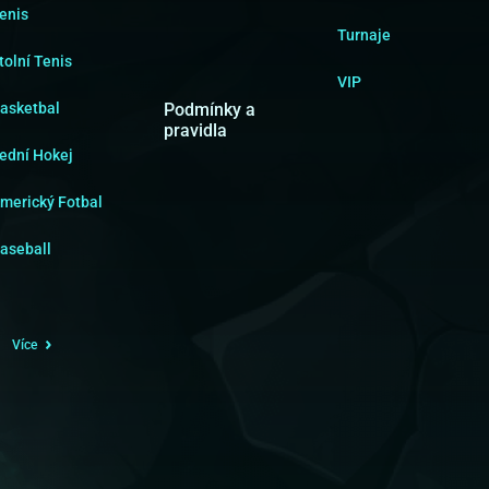
enis
Turnaje
tolní Tenis
VIP
Podmínky a
asketbal
pravidla
ední Hokej
merický Fotbal
aseball
Více