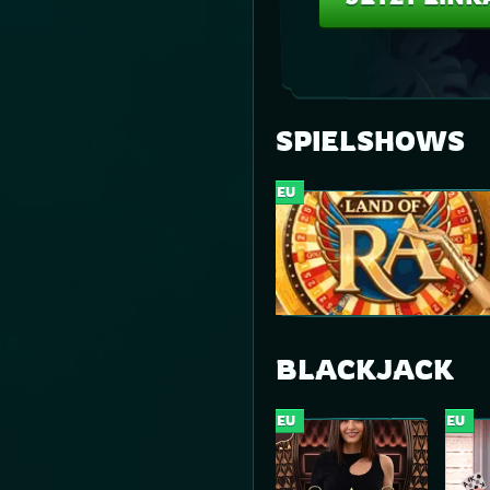
SPIELSHOWS
NEU
Land of Ra
BLACKJACK
NEU
NEU
Gold Saloon Blackjack
Luxe B