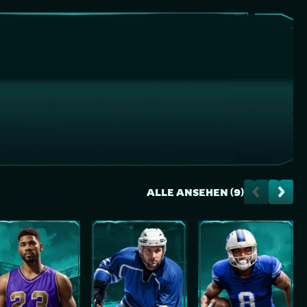
ALLE ANSEHEN (9)