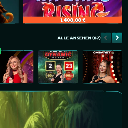
1.408,88 €
ALLE ANSEHEN (87)
vity Roulette
Dynamic Roulette 120x
Cabaret Roulette