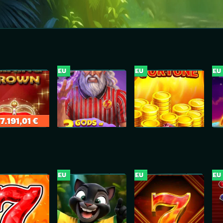
NEU
NEU
NEU
ng Crown
3 Gods Of Goalympus
Hot Fortune Hold and Win
7.191,01 €
NEU
NEU
NEU
ot 40
Pantera Rica
20 Burning sevens
40 