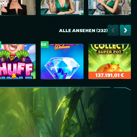
ALLE ANSEHEN (232)
NEU
f n' Wolf
Mad Hit Diamonds Deluxe
Porko Collect Super Pot
137.191,01 €