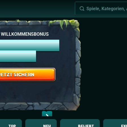
Spiele, Kategorien,
RSTEINZAHLUNGSBONUS
O WILLKOMMENSBONUS
BIS ZU
BIS ZU
500€
200€
+ 200 FS
JETZT SICHERN
JETZT SICHERN
TOP
NEU
BELIEBT
EX