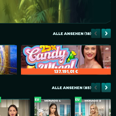
ALLE ANSEHEN (18)
Candy Wheel
137.191,01 €
ALLE ANSEHEN (85)
NEU
NEU
 Blackjack 5
Monaco Blackjack 1
Monaco Blackjack 3