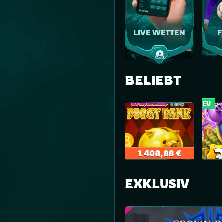
LIVE WETTEN
F
BELIEBT
NEU
Break the Piggy Bank
3 Supe
1.408,88 €
EXKLUSIV
Crown of the Undying