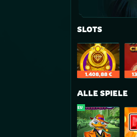
SLOTS
Super Grand Link Express: Hold & Win
Shini
1.408,88 €
13
ALLE SPIELE
NEU
Fruit Attack 5 Pate Link
Wild H