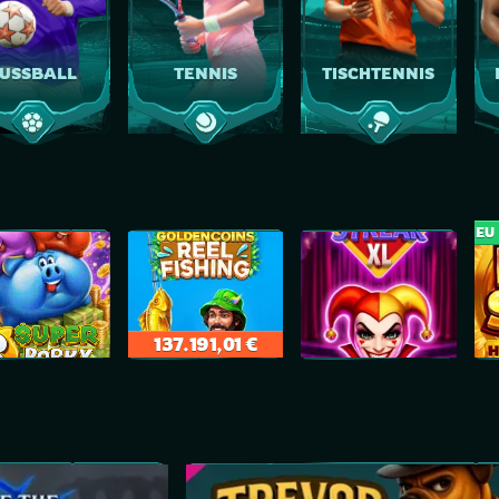
USSBALL
TENNIS
TISCHTENNIS
NEU
r Porky Banks
100 Golden Coins: Reel Fishing
Joker Streak XL: Hold and Win
Hot
137.191,01 €
Trevor Hunter