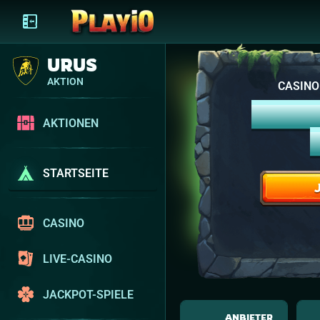
URUS
AKTION
SPORT-E
CASIN
100%
100%
AKTIONEN
STARTSEITE
CASINO
LIVE-CASINO
JACKPOT-SPIELE
ANBIETER