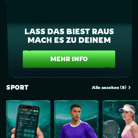
LASS DAS BIEST RAUS
MACH ES ZU DEINEM
MEHR INFO
SPORT
Alle ansehen (9)