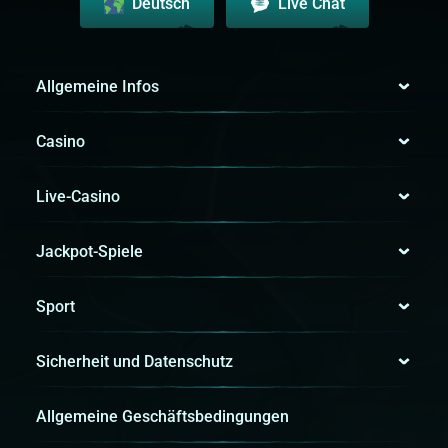
Live-Tischklassikern bis hin zu modernen Hybriden von Live Spielshows.
Deutsch
Live Chat
Spiele Slots und kämpfe an den Walzen um Gewinnlinien und Jackpots oder
spiele Poker und überliste deine Gegner - es ist für jeden etwas dabei. Spiele
im Playio Online Casino...
Spielautomaten
Allgemeine Infos
Die Slots von Playio sind auf maximalen Spielspaß ausgelegt - in möglichst
vielen Variationen, damit die Spiele immer wieder neu sind. Es gibt
Tausende von Slots zur Auswahl, und der Themenvielfalt sind keine Grenzen
Casino
gesetzt. Verwende die Suchleiste, um direkt zu einem Slot zu gelangen, mit
dem du besser vertraut bist. Oder scrolle durch die Kategorienliste und
suche nach einem Slot, der zu deiner Stimmung passt. Spiele einen Slot im
Live-Casino
Demomodus, bevor du Münzen ausgibst. Spiele einen Slot, weil dir die
Gewinnlinien gefallen oder weil du dich von den faszinierenden Titeln und
Grafiken angesprochen fühlst. Nimm dir Zeit, um deinen perfekten Playio
Slot zu finden.
Jackpot-Spiele
Tischspiele
Sport
Playio ist stolz auf seine Tischspiele und die Vielzahl der angebotenen
Varianten. Egal, ob es sich um klassische Tischspiele in einem traditionellen
Umfeld oder um Spiele mit einem modernen Twist handelt, du wirst sie im
Playio Casino finden. Spiele Roulette auf:
Sicherheit und Datenschutz
Amerikanisch
Französisches, oder
Europäischen Walzen
Allgemeine Geschäftsbedingungen
Spiele Roulette wegen der Einsätze oder wegen der Optik - so oder so, es