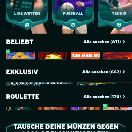
LIVE WETTEN
FUSSBALL
TENNIS
BELIEBT
Alle ansehen (871)
NEU
Bonsai Gold 2: Age of Prosperity
Break the Piggy Bank
100 Golden Coins: Reel Fishing
Book of Ra Deluxe
138.688,80 €
EXKLUSIV
Alle ansehen (662)
Crown of the Undying
Trevor Hunter
ROULETTE
Alle ansehen (170)
NEU
Speed Roulette
Roulette Germany - Deutsches Roulette
Mega Fire Blaze Roulette Live
Gates of Olympus Roulette
TAUSCHE DEINE MÜNZEN GEGEN