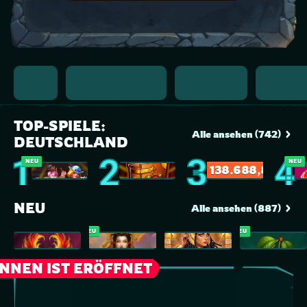
ANBIETER
TOP
N
TOP-SPIELE:
Alle ansehen (742)
DEUTSCHLAND
1
2
3
4
1
2
3
4
NEU
NEU
Crack The Piggy Bank Express
Book of Ra
100 Super Hot
138.688,80 €
NEU
Alle ansehen (887)
NEU
NEU
Inferno Rising: Hold & Win
Story Of Amaterasu
The Age of Cleopatra
Magic Fruit$: Cherries
NNEN IST ERÖFFNET