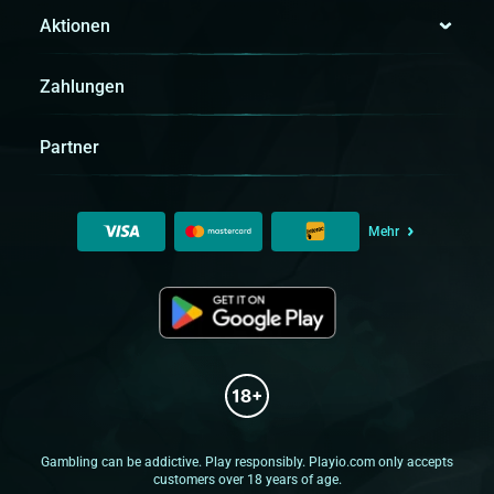
wird Spaß machen! Spiele Tischspiele mit Croupiers und Dealern aus
Aktionen
Ländern, die du besser kennst, und in Sprachen, die du leichter verstehen
kannst. Das Playio Online Casino hat auch eine fantastische Auswahl an
Kartenspielen für dich. Playio Kartenspiel-Favoriten:
Zahlungen
Poker
Baccarat
Blackjack mit europäischen oder amerikanischen Regeln
Partner
Hold'em, und
3-Karten-Brag
Du kannst diese Kartenspiele auch mit verschiedenen Themen, Dealern und
großen Marken finden.
Mehr
Live Casino
Wenn du eine realistische Umgebung und mehr Interaktion möchtest,
solltest du das Live Casino von Playio ausprobieren. In unserem Live Casino
findest du alle großen Spiele auf einem Live-Video-Feed, du kannst die
Dealer beim Reagieren beobachten, zusehen, wie Karten ausgeteilt und
Bälle gesponnen werden, und gegen andere Spieler spielen. Zu den Live-
Spielen gehören:
Live Club Royal
Live Baccarat
Live Blackjack
Live-Roulette
Gambling can be addictive. Play responsibly. Playio.com only accepts
Live Spielshows
customers over 18 years of age.