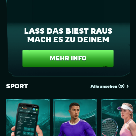
LASS DAS BIEST RAUS
MACH ES ZU DEINEM
MEHR INFO
SPORT
Alle ansehen (9)