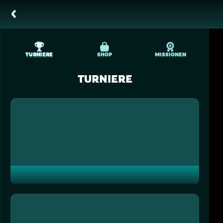
TURNIERE
SHOP
MISSIONEN
TURNIERE