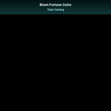
Bison Fortune Coins
Tada Gaming