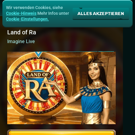
Wir verwenden Cookies, siehe
ALLES AKZEPTIEREN
Cookie-Hinweis
Mehr Infos unter
Cookie-Einstellungen.
Land of Ra
Imagine Live