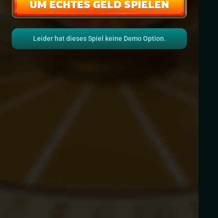
UM ECHTES GELD SPIELEN
Leider hat dieses Spiel keine Demo Option.