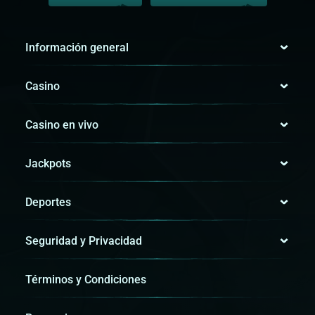
Información general
Casino
Casino en vivo
Jackpots
Deportes
Seguridad y Privacidad
Términos y Condiciones