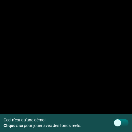
Ceci n'est qu'une démo!
Cliquez ici
pour jouer avec des fonds réels.