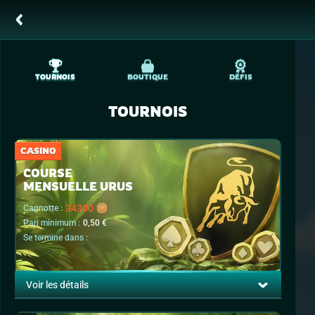
TOURNOIS
BOUTIQUE
DÉFIS
TOURNOIS
CASINO
COURSE
MENSUELLE URUS
34300
Cagnotte :
Pari minimum :
0,50 €
Se termine dans :
Voir les détails