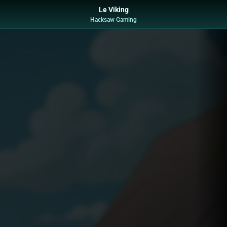
Le Viking
Hacksaw Gaming