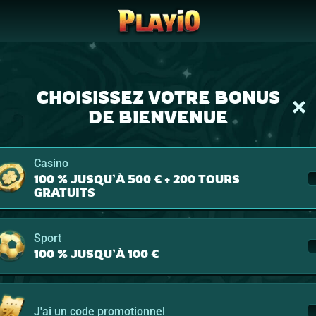
CHOISISSEZ VOTRE BONUS
DE BIENVENUE
Casino
100 % JUSQU’À 500 € + 200 TOURS
GRATUITS
Sport
100 % JUSQU’À 100 €
J'ai un code promotionnel