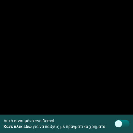
Αυτό είναι μόνο ένα Demo!
Κάνε κλικ εδώ
για να παίξεις με πραγματικά χρήματα.