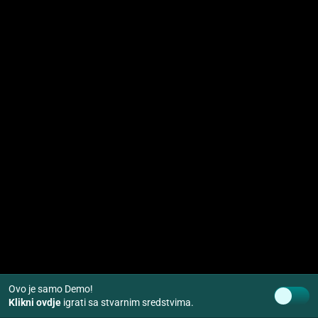
Ovo je samo Demo!
Klikni ovdje
igrati sa stvarnim sredstvima.