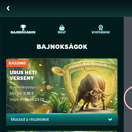
BAJNOKSÁGOK
BOLT
KIHÍVÁSOK
BAJNOKSÁGOK
KASZINÓ
URUS HETI
VERSENY
8200
Nyereményalap
Min. tét:
0,30 €
Véget ér:
3n 09:23:12
Mutasd a részleteket