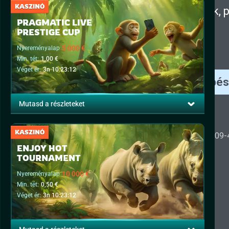
KASZINÓ
PRAGMATIC LIVE
PRESTIGE CUP
5 000 €
Nyereményalap
Min. tét:
1,00 €
Véget ér:
3n 10:23:12
Mutasd a részleteket
KASZINÓ
ENJOY HOT
TOURNAMENT
10 000 €
Nyereményalap
Min. tét:
0,50 €
Véget ér:
3n 10:23:12