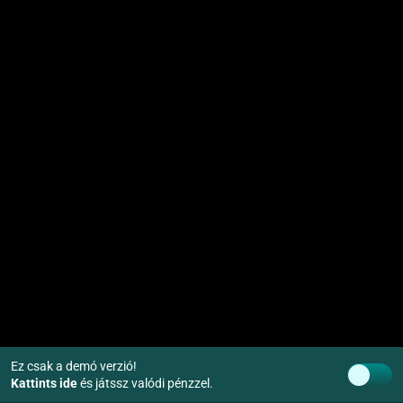
Ez csak a demó verzió!
Kattints ide
és játssz valódi pénzzel.