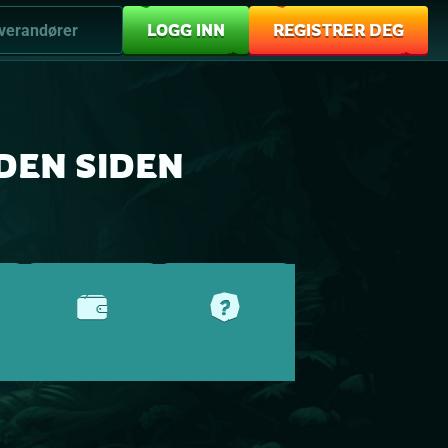
LOGG INN
REGISTRER DEG
leverandører
 DEN SIDEN
KASSE
HJELPESENTER