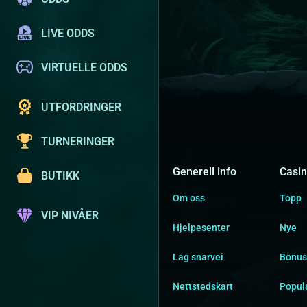
LIVE ODDS
VIRTUELLE ODDS
UTFORDRINGER
TURNERINGER
Generell info
Casi
BUTIKK
Om oss
Topp
VIP NIVÅER
Hjelpesenter
Nye
Lag snarvei
Bonus
Nettstedskart
Popul