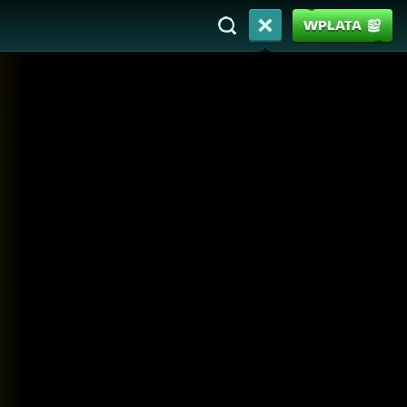
WPŁATA