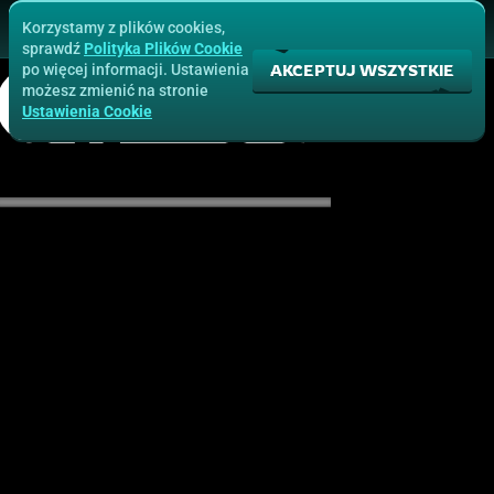
Korzystamy z plików cookies,
sprawdź
Polityka Plików Cookie
AKCEPTUJ WSZYSTKIE
po więcej informacji. Ustawienia
możesz zmienić na stronie
Ustawienia Cookie