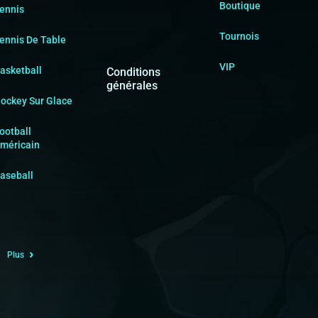
Boutique
ennis
Tournois
ennis De Table
VIP
asketball
Conditions
générales
ockey Sur Glace
ootball
méricain
aseball
Plus