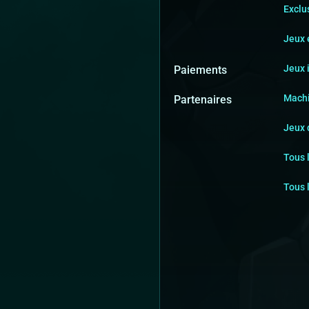
Exclu
Jeux 
Jeux 
Paiements
Machi
Partenaires
Jeux 
Tous 
Tous 