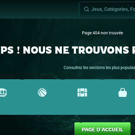
Jeux, Catégories, F
Page 404 non trouvée
PS ! NOUS NE TROUVONS 
Consultez les sections les plus populai
SINO
PARIS SPORTIFS
PROMOTIONS
BOUTIQUE
PAGE D'ACCUEIL