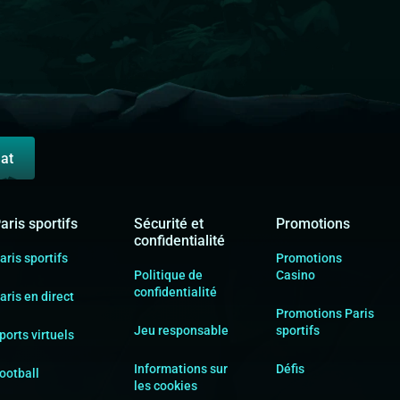
at
aris sportifs
Sécurité et
Promotions
confidentialité
aris sportifs
Promotions
Politique de
Casino
confidentialité
aris en direct
Promotions Paris
Jeu responsable
sportifs
ports virtuels
Informations sur
Défis
ootball
les cookies