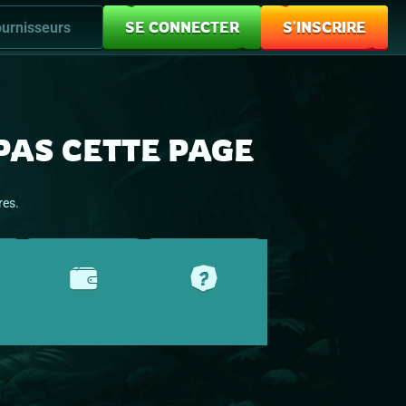
SE CONNECTER
S'INSCRIRE
ournisseurs
PAS CETTE PAGE
res.
CAISSE
CENTRE D'AIDE