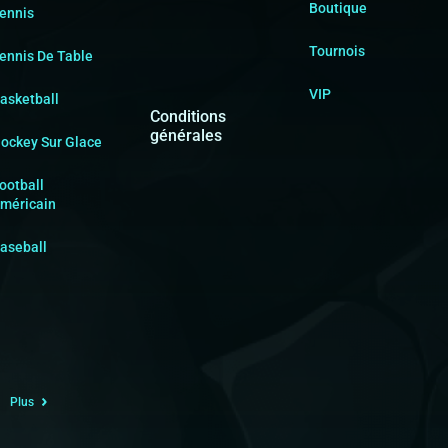
Boutique
ennis
Tournois
ennis De Table
VIP
asketball
Conditions
générales
ockey Sur Glace
ootball
méricain
aseball
Plus