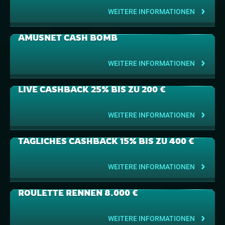
WEITERE INFORMATIONEN
AMUSNET CASH BOMB
CASINO
WEITERE INFORMATIONEN
LIVE CASHBACK 25% BIS ZU 200 €
CASINO
WEITERE INFORMATIONEN
TÄGLICHES CASHBACK 15% BIS ZU 400 €
CASINO
WEITERE INFORMATIONEN
ROULETTE RENNEN 8.000 €
CASINO
WEITERE INFORMATIONEN