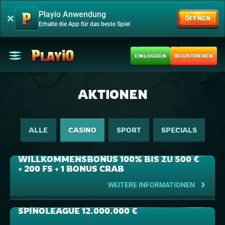
Playio Anwendung
ÖFFNEN
Erhalte die App für das beste Spiel
EINLOGGEN
REGISTRIEREN
AKTIONEN
ALLE
CASINO
SPORT
SPECIALS
WILLKOMMENSBONUS 100% BIS ZU 500 €
CASINO
+ 200 FS + 1 BONUS CRAB
WEITERE INFORMATIONEN
SPINOLEAGUE 12.000.000 €
CASINO