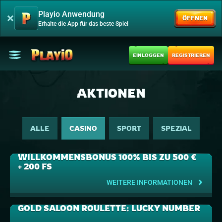
Playio Anwendung
ÖFFNEN
Erhalte die App für das beste Spiel
EINLOGGEN
REGISTRIEREN
AKTIONEN
ALLE
CASINO
SPORT
SPEZIAL
WILLKOMMENSBONUS 100% BIS ZU 500 €
CASINO
+ 200 FS
WEITERE INFORMATIONEN
GOLD SALOON ROULETTE: LUCKY NUMBER
CASINO