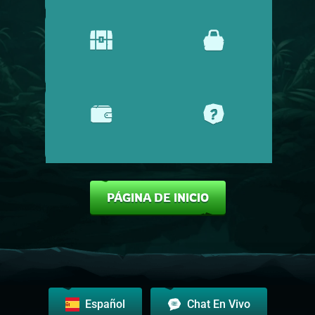
PROMOCIONES
TIENDA
CAJERO
CENTRO DE AYUDA
PÁGINA DE INICIO
Español
Chat En Vivo