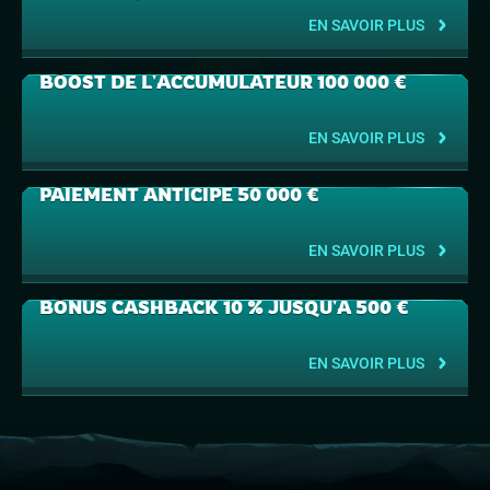
EN SAVOIR PLUS
BOOST DE L'ACCUMULATEUR 100 000 €
SPORT
EN SAVOIR PLUS
PAIEMENT ANTICIPÉ 50 000 €
SPORT
EN SAVOIR PLUS
BONUS CASHBACK 10 % JUSQU'À 500 €
SPORT
EN SAVOIR PLUS