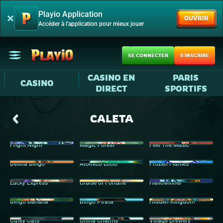
Playio Application
OUVRIR
Accéder à l'application pour mieux jouer
SE CONNECTER
S'INSCRIRE
CASINO EN
PARIS
CASINO
DIRECT
SPORTIFS
CALETA
Fright Night
Magic Forest
Feel The Music
Betina Bingo
Atomico Lotto
Frozen Fluffies
Lucky Express
Cruise of Fortune
Hallowinner
Bingo banana
Bingo Pirata
Hidden Kingdom
Cutey Cats
China Charms
Village Brewery