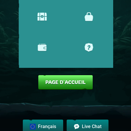
PROMOTIONS
BOUTIQUE
CAISSE
CENTRE D'AIDE
PAGE D'ACCUEIL
Français
Live Chat