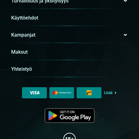
Turvallisuus ja yksityisyys
Käyttöehdot
Kampanjat
Maksut
Yhteistyö
Lisää