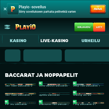
Playio -sovellus
AVAA
Siirry sovellukseen parhaita pelihetkiä varten
KIRJAUDU
LIITY
KASINO
LIVE-KASINO
URHEILU
TARJOAJAT
LIVEKASINON PA
BACCARAT JA NOPPAPELIT
UUSI
UUSI
Tao Yuan Baccarat 8
Gold Saloon Baccarat
Sexy Hall Baccarat 1
UUSI
Tao Yuan Baccarat 7
Speed Baccarat
Gravity Sic Bo
UUSI
UUSI
UUSI
VIP NC Baccarat
Diamond Hall Baccarat 3
Foxy Baccarat 01