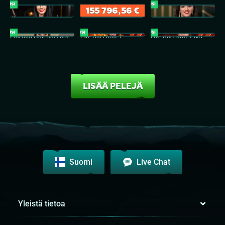
UUSI
UUSI
Grand Bonus Baccarat
Football Thrill
Diamond Hall Baccarat 1
155 796,56 €
UUSI
UUSI
UUSI
Emerald Hall Baccarat 1
Live Baccarat 1
Live Baccarat 1 NC
UUSI
UUSI
UUSI
Sic Bo
VIP Baccarat
The Kickoff
UUSI
Top Card
Shangrila Baccarat 5
Shangrila Baccarat 6
LISÄÄ PELEJÄ
Tao Yuan Baccarat 1
Tao Yuan Baccarat 2
Tao Yuan Baccarat 5
Suomi
Live Chat
Yleistä tietoa