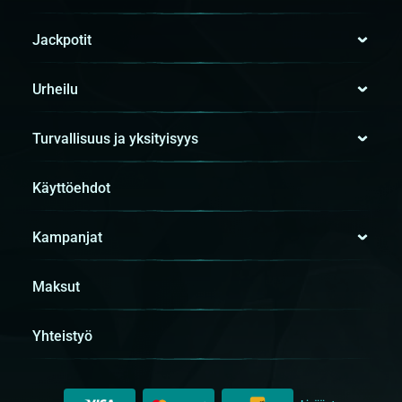
Jackpotit
Urheilu
Turvallisuus ja yksityisyys
Käyttöehdot
Kampanjat
Maksut
Yhteistyö