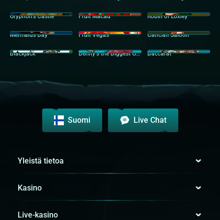
Gryphon's Castle
Fruit Macau
Robin of Loxley
Mermaids Bay
Fruit Vegas
CanCan Saloon
Blackjack
Benny's the Biggest Game
Baccarat
Suomi
Live Chat
Yleistä tietoa
Kasino
Live-kasino