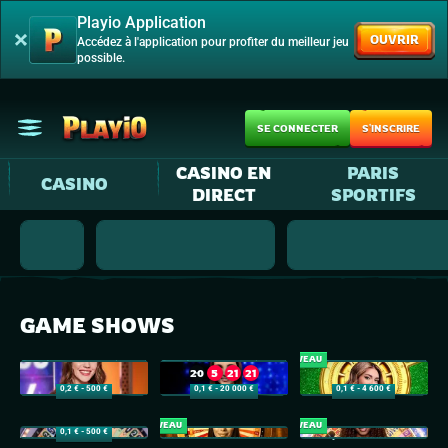
Playio Application
OUVRIR
Accédez à l'application pour profiter du meilleur jeu
possible.
SE CONNECTER
S'INSCRIRE
CASINO EN
PARIS
CASINO
DIRECT
SPORTIFS
FOURNISSEURS
MEILLEURS JEU
GAME SHOWS
NOUVEAU
Mega Fire Blaze Roulette Live
Mega Roulette
Money Time
20
5
21
21
0,2 €
 - 500 €
0,1 €
 - 20 000 €
0,1 €
 - 4 600 €
6
33
12
27
27
7
8
35
NOUVEAU
NOUVEAU
0,1 €
 - 500 €
Adventures Beyond Wonderland Live
Land of Ra
Gravity Wheel