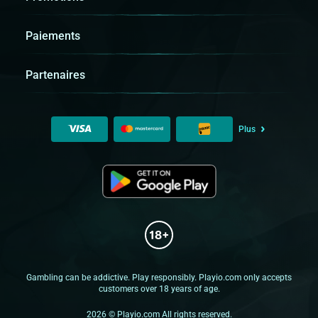
Paiements
Partenaires
Plus
Gambling can be addictive. Play responsibly. Playio.com only accepts
customers over 18 years of age.
2026 © Playio.com All rights reserved.