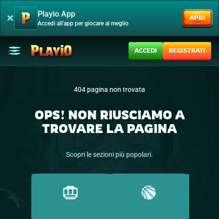
Playio App
APRI
Accedi all'app per giocare al meglio
ACCEDI
REGISTRATI
404 pagina non trovata
OPS! NON RIUSCIAMO A
TROVARE LA PAGINA
Scopri le sezioni più popolari.
CASINÒ
SPORT