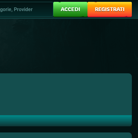
ACCEDI
REGISTRATI
gorie, Provider