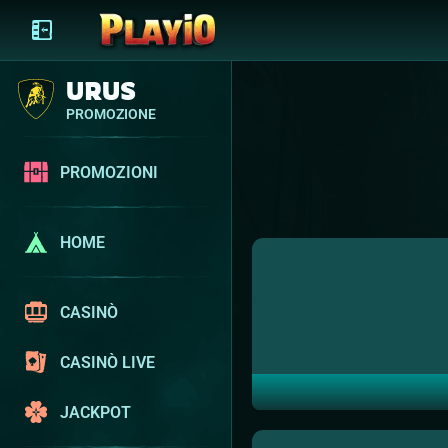
URUS
PROMOZIONE
PROMOZIONI
HOME
CASINÒ
CASINÒ LIVE
JACKPOT