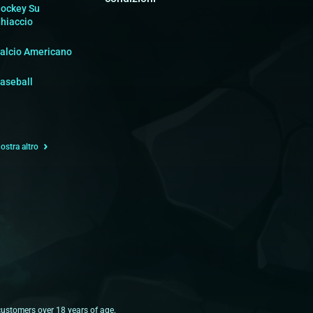
ockey Su
hiaccio
alcio Americano
aseball
ostra altro
customers over 18 years of age.