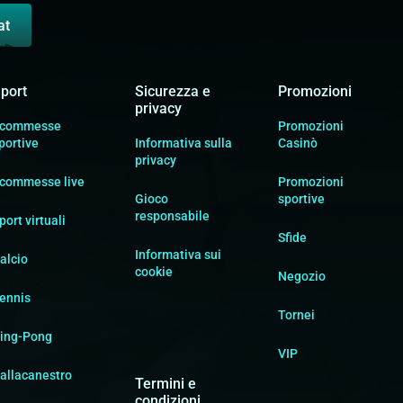
at
port
Sicurezza e
Promozioni
privacy
commesse
Promozioni
portive
Informativa sulla
Casinò
privacy
commesse live
Promozioni
Gioco
sportive
responsabile
port virtuali
Sfide
Informativa sui
alcio
cookie
Negozio
ennis
Tornei
ing-Pong
VIP
allacanestro
Termini e
condizioni