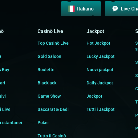
Italiano
Live Ch
nò
Casinò Live
Jackpot
S
Top Casinò Live
Hot Jackpot
S
s
à
Gold Saloon
Lucky Jackpot
S
s Buy
Roulette
Nuovi jackpot
S
ari
Blackjack
Daily Jackpot
C
sivi
Game Show
Jackpot
T
i Live
Baccarat & Dadi
Tutti i Jackpot
P
i istantanei
Poker
P
Tutto il Casinò