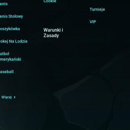
Cookie
enis
Turnieje
enis Stołowy
VIP
oszykówka
Warunki i
Zasady
okej Na Lodzie
utbol
merykański
aseball
Więcej