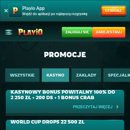
Playio App
OTWÓRZ
Wejdź do aplikacji po najlepszą rozgrywkę
ZALOGUJ SIĘ
ZAREJESTRUJ
PROMOCJE
WSZYSTKIE
KASYNO
ZAKŁADY
SPECJAL
KASYNOWY BONUS POWITALNY 100% DO
KASYNO
2 250 ZŁ + 200 DS + 1 BONUS CRAB
PRZECZYTAJ WIĘCEJ
WORLD CUP DROPS 22 500 ZŁ
KASYNO