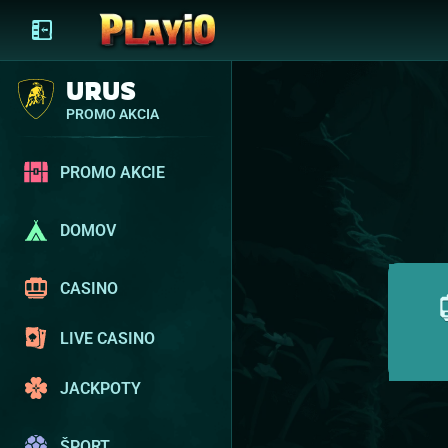
URUS
PROMO AKCIA
PROMO AKCIE
DOMOV
CASINO
LIVE CASINO
CA
JACKPOTY
ŠPORT