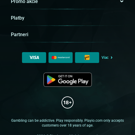
Promo akcie
Platby
Partneri
Viac
Gambling can be addictive. Play responsibly. Playio.com only accepts
customers over 18 years of age.