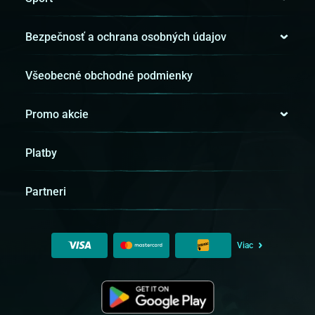
Bezpečnosť a ochrana osobných údajov
Všeobecné obchodné podmienky
Promo akcie
Platby
Partneri
Viac