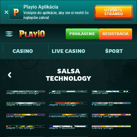
Playio Aplikácia
OTVORTE
Vstúpte do aplikácie, aby ste si mohli čo
STRÁNKU
najlepšie zahrať
PRIHLÁSENIE
REGISTRÁCIA
CASINO
LIVE CASINO
ŠPORT
SALSA
TECHNOLOGY
Super Zodiac Bingo
Pirates
Show Ball
Super Pachinko Plus
Super Hot Bingo
Pachinko 3D
Goal Bingo
Halloween Groove Bingo
Candy Bingo 3D
Super Flex Bingo
Super Pachinko
Candy Bingo