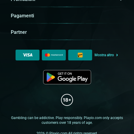
Pagamenti
Partner
Mostra altro
Gambling can be addictive. Play responsibly. Playio.com only accepts
customers over 18 years of age.
2026 © Playio.com All rights reserved.