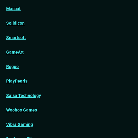
Mascot
Solidicon
Smartsoft
GameArt
Rogue
PlayPearls
Salsa Technology
Woohoo Games
Vibra Gaming