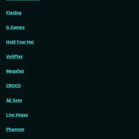
Flatdog
G.Games
Hold Your Hat
VeliPlay
Megafair
CROCO
AE Sexy
Live Vegas
Phantom