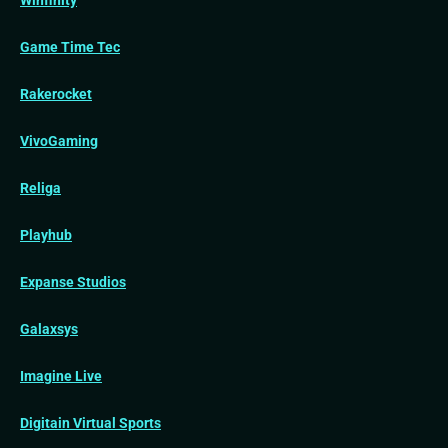
Winfinity
Game Time Tec
Rakerocket
VivoGaming
Religa
Playhub
Expanse Studios
Galaxsys
Imagine Live
Digitain Virtual Sports