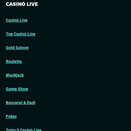
CASINÒ LIVE
Casinò Live
Top Casinò Live
Gold Saloon
Roulette
Blackjack
Game Show
Baccarat & Dadi
Poker
Tutto il Casinò Live