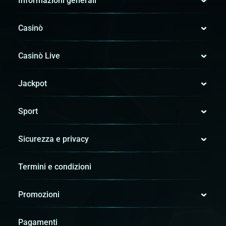
Informazioni generali
Casinò
Casinò Live
Jackpot
Sport
Sicurezza e privacy
Termini e condizioni
Promozioni
Pagamenti