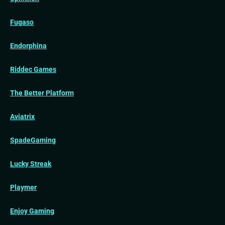
Fugaso
Endorphina
Riddec Games
The Better Platform
Aviatrix
SpadeGaming
Lucky Streak
Playmer
Enjoy Gaming