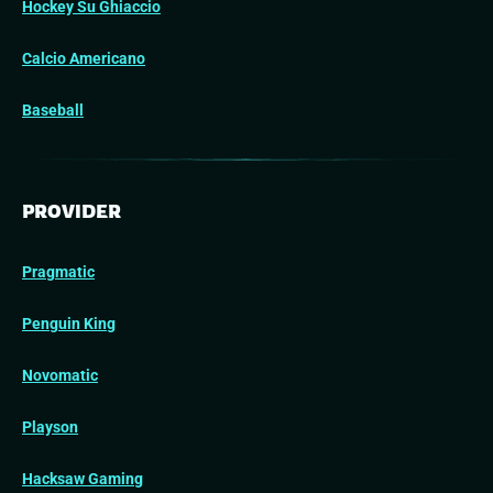
Hockey Su Ghiaccio
Calcio Americano
Baseball
PROVIDER
Pragmatic
Penguin King
Novomatic
Playson
Hacksaw Gaming