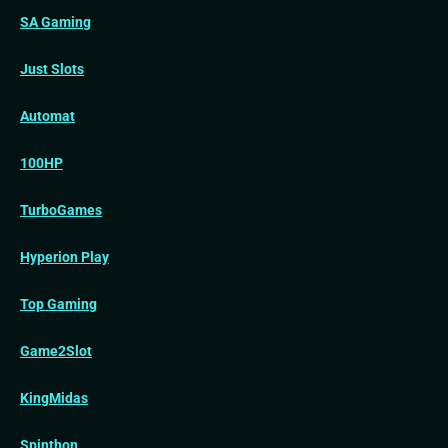
SA Gaming
Just Slots
Automat
100HP
TurboGames
Hyperion Play
Top Gaming
Game2Slot
KingMidas
Spinthon