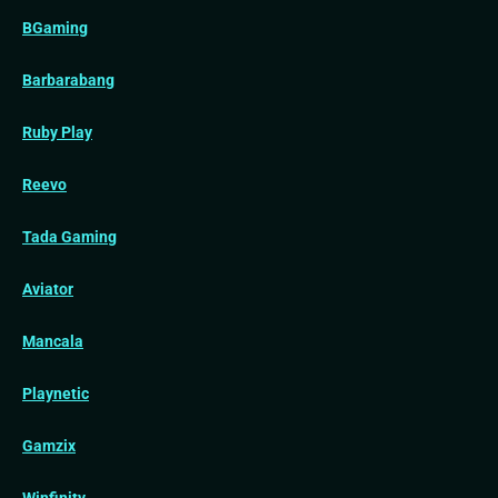
BGaming
Barbarabang
Ruby Play
Reevo
Tada Gaming
Aviator
Mancala
Playnetic
Gamzix