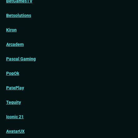
BetGamesTV
Betsolutions
Kiron
Arcadem
Pascal Gaming
PopOk
PatePlay
Tequity
Iconic 21
AvatarUX