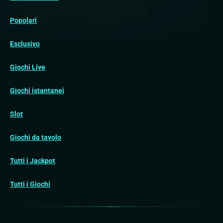
Popolari
Esclusivo
Giochi Live
Giochi istantanei
Slot
Giochi da tavolo
Tutti i Jackpot
Tutti i Giochi