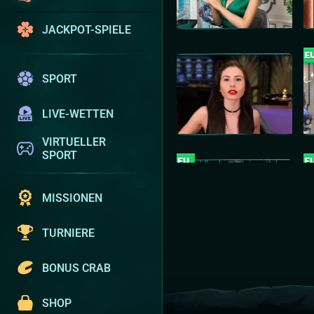
JACKPOT-SPIELE
NE
Blackjack 7
Mo
SPORT
LIVE-WETTEN
VIRTUELLER
SPORT
NEU
NE
Vip Blackjack
Oa
MISSIONEN
TURNIERE
BONUS CRAB
SHOP