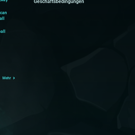
Geschäftsbedingungen
ican
all
all
Mehr