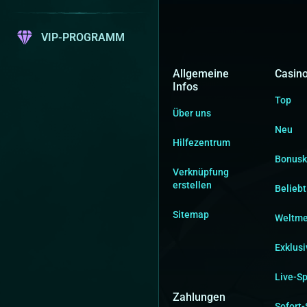
VIP-PROGRAMM
Allgemeine
Casin
Infos
Top
Über uns
Neu
Hilfezentrum
Bonusk
Verknüpfung
erstellen
Beliebt
Sitemap
Weltme
Exklusi
Live-Sp
Zahlungen
Sofort-