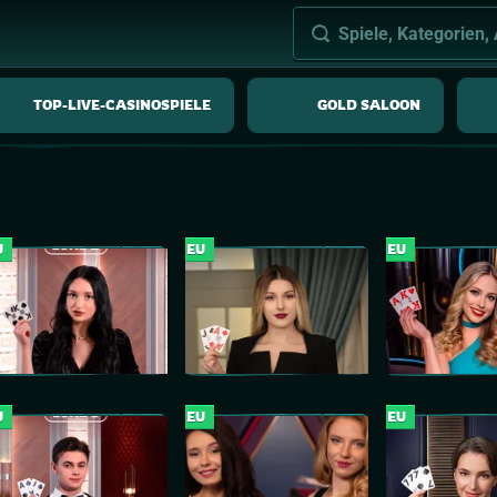
Spiele, Kategorien,
TOP-LIVE-CASINOSPIELE
GOLD SALOON
U
NEU
NEU
xe Blackjack 2
VIP Blackjack 1
Gravity Blackja
U
NEU
NEU
xe Blackjack 1
Blackjack Prestige
Le Rouge Blackj