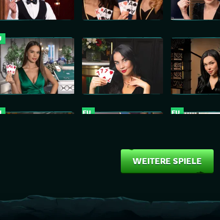
U
naco Blackjack 4
Bar Blackjack 3
Venice BJ 4
U
NEU
NEU
sis Blackjack 2
Take Deal Or Risk Blackjack
Oasis VIP Black
WEITERE SPIELE