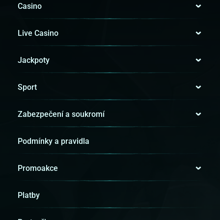
Casino
Live Casino
Jackpoty
Sport
Zabezpečení a soukromí
Podmínky a pravidla
Promoakce
Platby