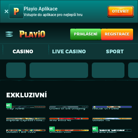
Playio Aplikace
OTEVŘÍT
Vstupte do aplikace pro nejlepší hru
PŘIHLÁŠENÍ
REGISTRACE
CASINO
LIVE CASINO
SPORT
POSKYTOVATELÉ
TOP
EXKLUZIVNÍ
NOVÉ
Trap Tower
Crown of the Undying
Nectar of Power
Imperial Express Hold & Win
Wild Wins 40
Golden Till
NOVÉ
NOVÉ
Golden Fate 1000
Chicken Coin
Life and Death