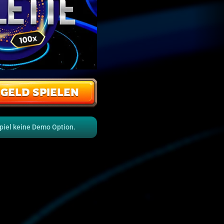
 GELD SPIELEN
Spiel keine Demo Option.