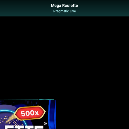
Mega Roulette
Pragmatic Live