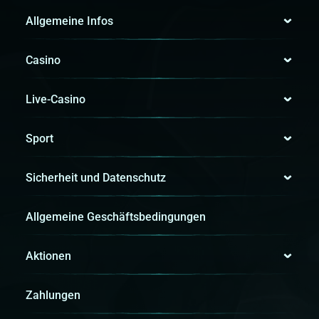
Allgemeine Infos
Casino
Live-Casino
Sport
Sicherheit und Datenschutz
Allgemeine Geschäftsbedingungen
Aktionen
Zahlungen