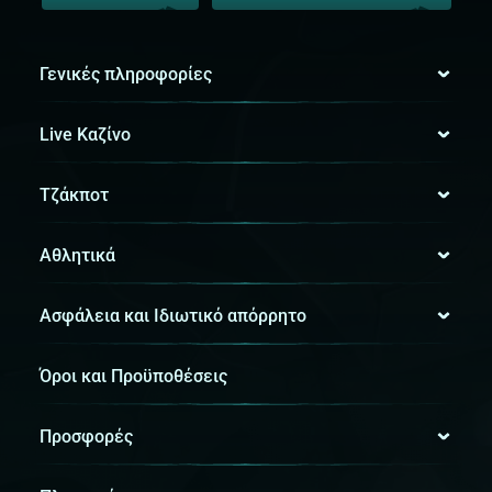
Γενικές πληροφορίες
Live Καζίνο
Τζάκποτ
Αθλητικά
Ασφάλεια και Ιδιωτικό απόρρητο
Όροι και Προϋποθέσεις
Προσφορές